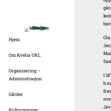
går
kom
bar
Ola
Hjem
Jen
Mar
Om Kvelia UKL
San
Organisering –
I 1
Administrasjon
b.n
fra
Gårder
ove
Jev
Kulturminner