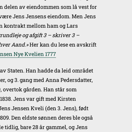
 den delen av eiendommen som lå vest for
le være Jens Jensens eiendom. Men Jens
 en kontrakt mellom ham og Lars
grundleje og afgift 3 – skriver 3 –
 hver Aand.»
Her kan du lese en avskrift
ensen Nye Kvelien 1777
a av Staten. Han hadde da leid området
ter, og 3. gang med Anna Pedersdatter,
9, overtok gården. Han står som
 1838. Jens var gift med Kirsten
 Jens Jensen Kveli (den 3. Jens), født
 1809. Den eldste sønnen deres ble også
de tidlig, bare 28 år gammel, og Jens