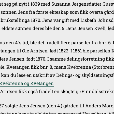
tet seg på nytt i 1839 med Susanna Jørgensdatter Gussva
 sønnen Jens fra første ekteskap som fikk overta gård
dbrukstellinga 1870. Jens var gift med Lisbeth Johnsda
 eldste sønnen deres ble den 5. Jens Jensen Kveli, fød
ens den 4.’s tid, ble det fradelt flere parseller fra bnr
tangen til Ole Arntsen, født 1822. I 1861 ble parsellen
ers Jensen, født 1870. I samme delingsforretning fikk
eie. Kvetangen fikk bnr. 8, mens Kvebrenna (Storbrenna
 kan du lese en utskrift av Delings- og skyldsetning
 Kvebrenna og Kvetangen
 Arntsen fikk også fradelt en skogteig «Finndalsstrekn
887 solgte Jens Jensen (den 4.) gården til Anders Morell
fostring hos sin slektning, sogneprest Hesselberg. All