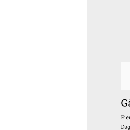
G
Eie
Dag