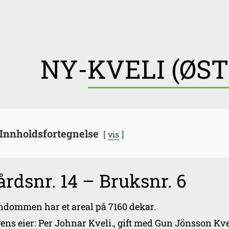
NY-KVELI (ØS
Innholdsfortegnelse
vis
årdsnr. 14 – Bruksnr. 6
ndommen har et areal på 7160 dekar.
ens eier: Per Johnar Kveli., gift med Gun Jönsson Kve