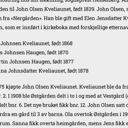
den til John Olsen Kveliaunet, født 1839. John Olsen, s
 fra «Nergården». Han ble gift med Elen Jensdatter Kvel
n, som er innført i kirkeboka med forskjellige etterna
 Johnsen Kveliaunet, født 1868
s Johnsen Haugen, født 1870
tin Johnsen Haugen, født 1877
na Johnsdatter Kveliaunet, født 1878
875 kjøpte John Olsen Kveliaunet. Kveliaunet ble da fra
r. 2. I 1908 ble Østgården delt i to i og med at Vestgård
delt bnr. 6. Det nye bruket fikk bnr. 12. John Olsen sat
rdra en gård til 3 av barna. Ola overtok Østgården i 
rum. Sanna fikk overta heimgården, mens Jens fikk e