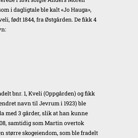
om i dagligtale ble kalt «Jo Hauga»,
i, født 1844, fra Østgården. De fikk 4
vn:
delt bnr. 1, Kveli (Oppgården) og fikk
 (endret navn til Jevrum i 1923) ble
t da med 3 gårder, slik at han kunne
1908, samtidig som Martin overtok
n større skogeiendom, som ble fradelt