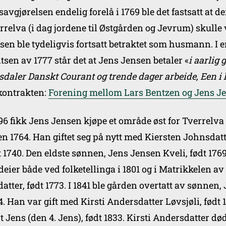
tsavgjørelsen endelig forelå i 1769 ble det fastsatt at
rrelva (i dag jordene til Østgården og Jevrum) skul
sen ble tydeligvis fortsatt betraktet som husmann. I
tsen av 1777 står det at Jens Jensen betaler «
i aarlig 
sdaler Danskt Courant og trende dager arbeide, Een i
kontrakten:
Forening mellom Lars Bentzen og Jens J
796 fikk Jens Jensen kjøpe et område øst for Tverrelv
en 1764. Han giftet seg på nytt med Kiersten Johnsdat
t 1740. Den eldste sønnen, Jens Jensen Kveli, født 176
deier både ved folketellinga i 1801 og i Matrikkelen av
datter, født 1773. I 1841 ble gården overtatt av sønnen,
4. Han var gift med Kirsti Andersdatter Løvsjøli, født
t Jens (den 4. Jens), født 1833. Kirsti Andersdatter dø