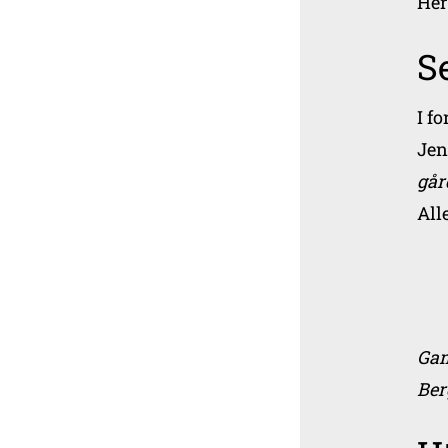
Her
S
I f
Jen
går
All
Gam
Ber