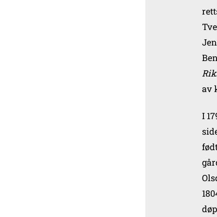
ret
Tve
Jen
Ben
Rik
av 
I 1
sid
fød
går
Ols
180
døp