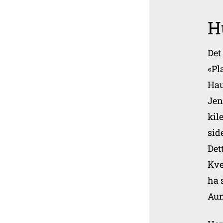
H
Det
«Pl
Hau
Jen
kil
sid
Det
Kve
ha 
Aune