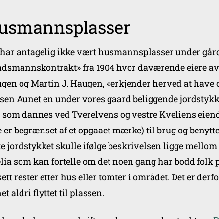
usmannsplasser
 har antagelig ikke vært husmannsplasser under gård
adsmannskontrakt» fra 1904 hvor daværende eiere av gn
gen og Martin J. Haugen, «erkjender herved at have 
sen Aunet en under vores gaard beliggende jordstykk
e som dannes ved Tverelvens og vestre Kveliens eie
e er begrænset af et opgaaet mærke) til brug og benyttel
te jordstykket skulle ifølge beskrivelsen ligge mellom
lia som kan fortelle om det noen gang har bodd folk p
sett rester etter hus eller tomter i området. Det er de
t aldri flyttet til plassen.