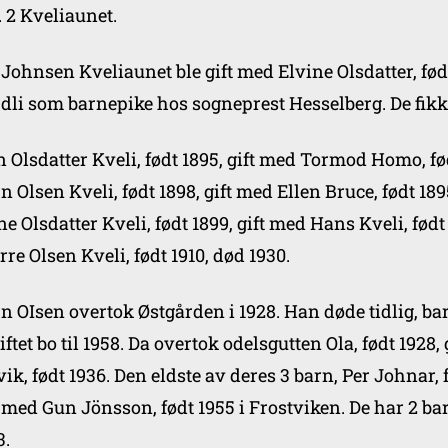
. 2 Kveliaunet.
 Johnsen Kveliaunet ble gift med Elvine Olsdatter, født
dli som barnepike hos sogneprest Hesselberg. De fikk
n Olsdatter Kveli, født 1895, gift med Tormod Homo, fø
n Olsen Kveli, født 1898, gift med Ellen Bruce, født 189
ne Olsdatter Kveli, født 1899, gift med Hans Kveli, født
rre Olsen Kveli, født 1910, død 1930.
n OIsen overtok Østgården i 1928. Han døde tidlig, bar
iftet bo til 1958. Da overtok odelsgutten Ola, født 192
vik, født 1936. Den eldste av deres 3 barn, Per Johnar, f
t med Gun Jönsson, født 1955 i Frostviken. De har 2 barn
3.