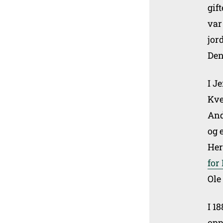
gif
var
jor
Den
I J
Kve
And
og 
Her
for
Ole
I 1
opp