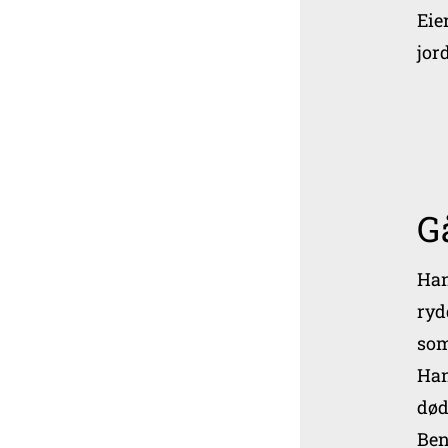
Eie
jord
G
Han
ryd
som
Han
død
Ben