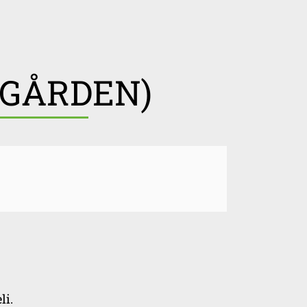
TGÅRDEN)
li.