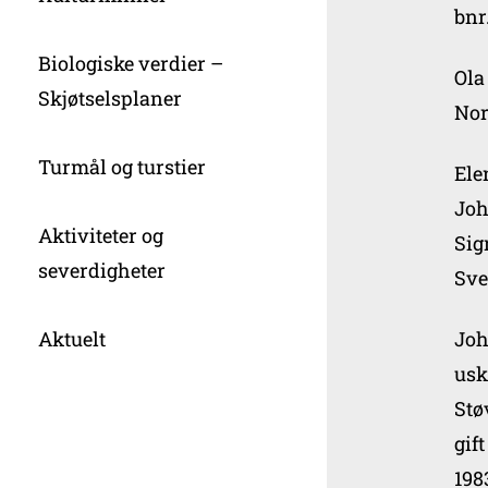
bnr
Biologiske verdier –
Ola
Skjøtselsplaner
Nor
Turmål og turstier
Ele
Joh
Aktiviteter og
Sig
severdigheter
Sve
Aktuelt
Joh
usk
Stø
gif
198