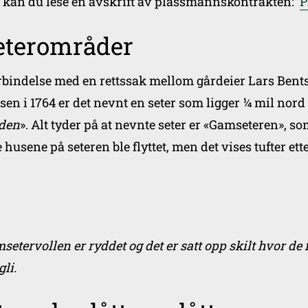
 kan du lese en avskrift av plassmannskontrakten:
P
eterområder
orbindelse med en rettssak mellom gårdeier Lars Be
sen i 1764 er det nevnt en seter som ligger ¼ mil nord 
den
». Alt tyder på at nevnte seter er «Gamseteren», so
e husene på seteren ble flyttet, men det vises tufter ett
setervollen er ryddet og det er satt opp skilt hvor de 
gli.