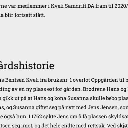
rne var medlemmer i Kveli Samdrift DA fram til 2020/
a blir fortsatt slått.
årdshistorie
s Bentsen Kveli fra bruksnr. 1 overlot Oppgården til b
ding av en ny plass øst for gården. Brødrene Hans og
 gikk ut på at Hans og kona Susanna skulle bebo plas
s, og Susanna giftet seg på nytt med Jens Jensen, so
e også hun. I 1762 søkte Jens om å få plassen skyldsat
tsen seg imot, og det hele endte med rettsak. Ved skjø