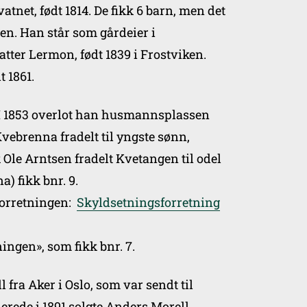
tnet, født 1814. De fikk 6 barn, men det
en. Han står som gårdeier i
tter Lermon, født 1839 i Frostviken.
t 1861.
. 6. I 1853 overlot han husmannsplassen
 Kvebrenna fradelt til yngste sønn,
 Ole Arntsen fradelt Kvetangen til odel
) fikk bnr. 9.
sforretningen:
Skyldsetningsforretning
ingen», som fikk bnr. 7.
 fra Aker i Oslo, som var sendt til
erede i 1891 solgte Anders Morell